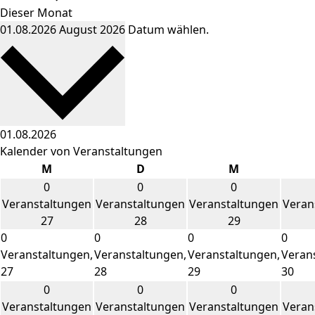
Dieser Monat
01.08.2026
August 2026
Datum wählen.
Kalender von Veranstaltungen
Montag
Dienstag
Mittwoch
M
D
M
0
0
0
Veranstaltungen
Veranstaltungen
Veranstaltungen
Veran
27
28
29
0
0
0
0
Veranstaltungen,
Veranstaltungen,
Veranstaltungen,
Veran
27
28
29
30
0
0
0
Veranstaltungen
Veranstaltungen
Veranstaltungen
Veran