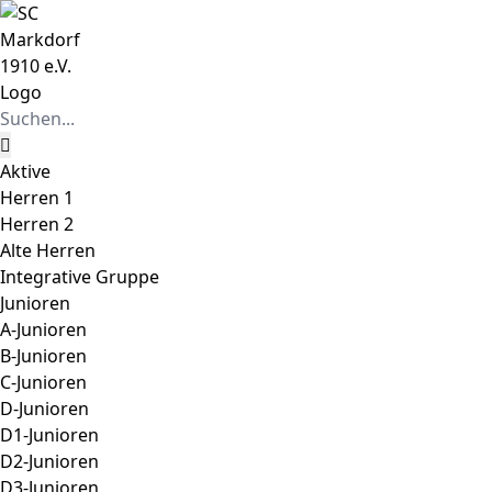
Zum
Instagram
Facebook
Inhalt
springen
Suche
nach:
Aktive
Herren 1
Herren 2
Alte Herren
Integrative Gruppe
Junioren
A-Junioren
B-Junioren
C-Junioren
D-Junioren
D1-Junioren
D2-Junioren
D3-Junioren