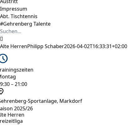
Austritt
Impressum
Abt. Tischtennis
#Gehrenberg Talente
Suche
nach:
Alte Herren
Philipp Schaber
2026-04-02T16:33:31+02:00
chedule
rainingszeiten
Montag
9:30 – 21:00
tion_on
ehrenberg-Sportanlage, Markdorf
aison 2025/26
lte Herren
reizeitliga