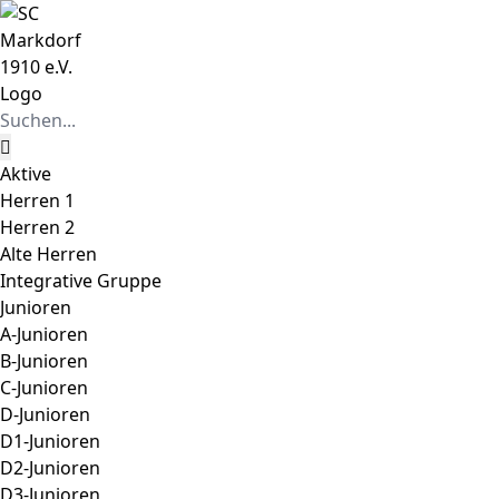
Zum
Instagram
Facebook
Inhalt
springen
Suche
nach:
Aktive
Herren 1
Herren 2
Alte Herren
Integrative Gruppe
Junioren
A-Junioren
B-Junioren
C-Junioren
D-Junioren
D1-Junioren
D2-Junioren
D3-Junioren