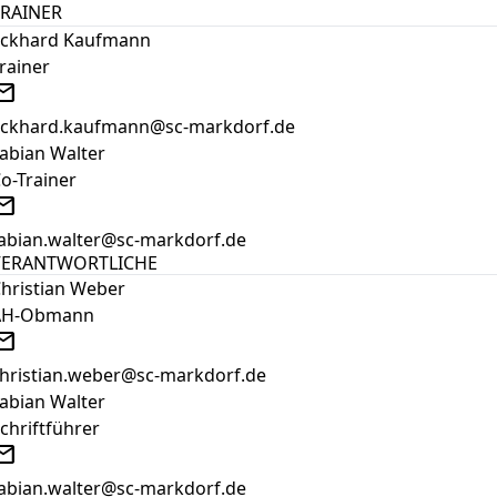
TRAINER
Eckhard Kaufmann
rainer
ail
ckhard.kaufmann@sc-markdorf.de
abian Walter
o-Trainer
ail
abian.walter@sc-markdorf.de
VERANTWORTLICHE
hristian Weber
AH-Obmann
ail
hristian.weber@sc-markdorf.de
abian Walter
chriftführer
ail
abian.walter@sc-markdorf.de