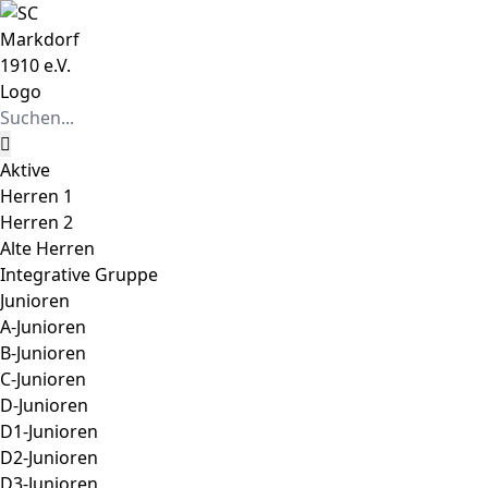
Zum
Instagram
Facebook
Inhalt
springen
Suche
nach:
Aktive
Herren 1
Herren 2
Alte Herren
Integrative Gruppe
Junioren
A-Junioren
B-Junioren
C-Junioren
D-Junioren
D1-Junioren
D2-Junioren
D3-Junioren