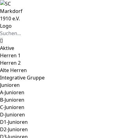
Zum
Instagram
Facebook
Inhalt
springen
Suche
nach:
Aktive
Herren 1
Herren 2
Alte Herren
Integrative Gruppe
Junioren
A-Junioren
B-Junioren
C-Junioren
D-Junioren
D1-Junioren
D2-Junioren
D3-Junioren