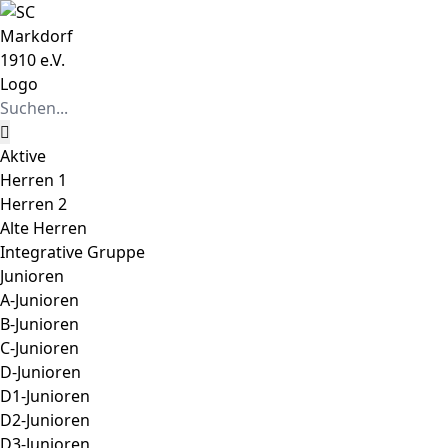
Zum
Instagram
Facebook
Inhalt
springen
Suche
nach:
Aktive
Herren 1
Herren 2
Alte Herren
Integrative Gruppe
Junioren
A-Junioren
B-Junioren
C-Junioren
D-Junioren
D1-Junioren
D2-Junioren
D3-Junioren