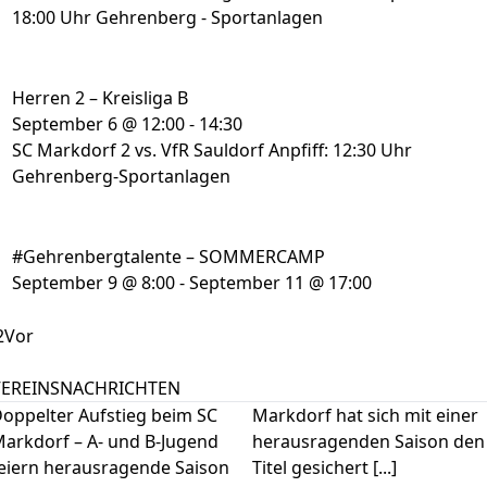
18:00 Uhr Gehrenberg - Sportanlagen
Herren 2 – Kreisliga B
September 6 @ 12:00
-
14:30
SC Markdorf 2 vs. VfR Sauldorf Anpfiff: 12:30 Uhr
Gehrenberg-Sportanlagen
#Gehrenbergtalente – SOMMERCAMP
September 9 @ 8:00
-
September 11 @ 17:00
2
Vor
VEREINSNACHRICHTEN
oppelter Aufstieg beim SC
Markdorf hat sich mit einer
arkdorf – A- und B-Jugend
herausragenden Saison den
eiern herausragende Saison
Titel gesichert [...]