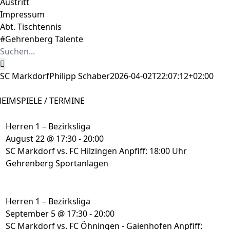
Austritt
Impressum
Abt. Tischtennis
#Gehrenberg Talente
Suche
nach:
SC Markdorf
Philipp Schaber
2026-04-02T22:07:12+02:00
EIMSPIELE / TERMINE
Herren 1 – Bezirksliga
August 22 @ 17:30
-
20:00
SC Markdorf vs. FC Hilzingen Anpfiff: 18:00 Uhr
Gehrenberg Sportanlagen
Herren 1 – Bezirksliga
September 5 @ 17:30
-
20:00
SC Markdorf vs. FC Öhningen - Gaienhofen Anpfiff: