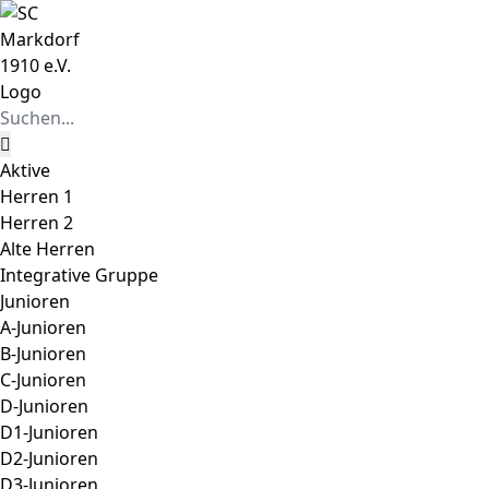
Zum
Instagram
Facebook
Inhalt
springen
Suche
nach:
Aktive
Herren 1
Herren 2
Alte Herren
Integrative Gruppe
Junioren
A-Junioren
B-Junioren
C-Junioren
D-Junioren
D1-Junioren
D2-Junioren
D3-Junioren