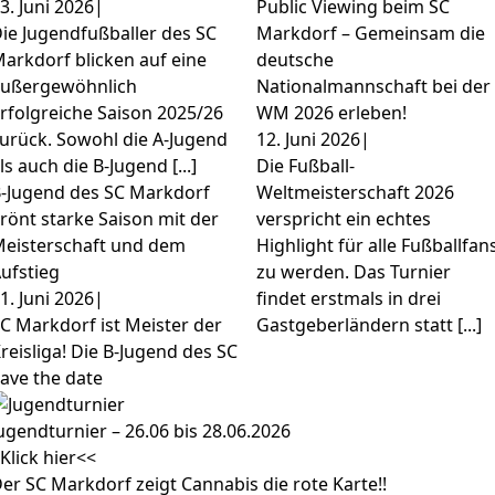
3. Juni 2026
|
Public Viewing beim SC
ie Jugendfußballer des SC
Markdorf – Gemeinsam die
arkdorf blicken auf eine
deutsche
ußergewöhnlich
Nationalmannschaft bei der
rfolgreiche Saison 2025/26
WM 2026 erleben!
urück. Sowohl die A-Jugend
12. Juni 2026
|
ls auch die B-Jugend [...]
Die Fußball-
-Jugend des SC Markdorf
Weltmeisterschaft 2026
rönt starke Saison mit der
verspricht ein echtes
eisterschaft und dem
Highlight für alle Fußballfan
ufstieg
zu werden. Das Turnier
1. Juni 2026
|
findet erstmals in drei
C Markdorf ist Meister der
Gastgeberländern statt [...]
reisliga! Die B-Jugend des SC
ave the date
ugendturnier – 26.06 bis 28.06.2026
Klick hier<<
er SC Markdorf zeigt Cannabis die rote Karte!!